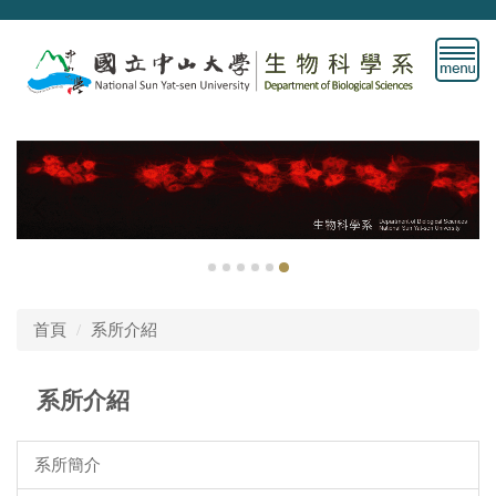
跳
到
主
要
內
容
區
首頁
系所介紹
系所介紹
系所簡介